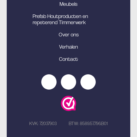
Meubels
Prefab Houtproducten en
repeterend Timmerwerk
Over ons
Verhalen
Contact
KVK: 72037903
BTW: 8589.57.796.B01