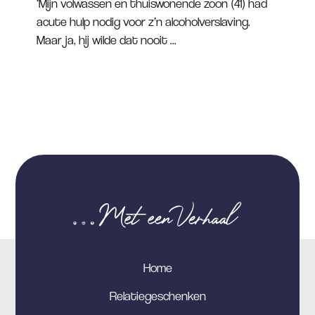
‘Mijn volwassen en thuiswonende zoon (41) had
acute hulp nodig voor z’n alcoholverslaving.
Maar ja, hij wilde dat nooit ...
Home
Relatiegeschenken