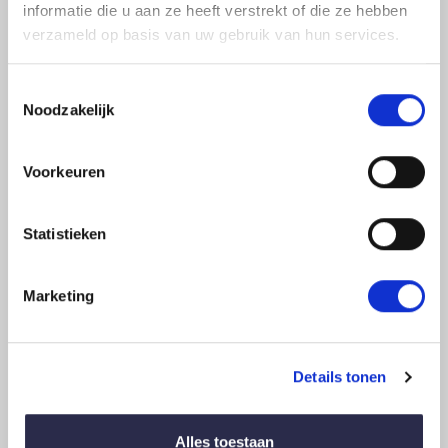
informatie die u aan ze heeft verstrekt of die ze hebben
Product zelf samenstellen
verzameld op basis van uw gebruik van hun services.
Wilt u een andere variant op dit product? Vul dan
Toestemmingsselectie
onderstaand formulier in. Wij zijn benieuwd naar uw
Noodzakelijk
wensen.
Voorkeuren
Voornaam
*
Statistieken
Achternaam
Marketing
*
Details tonen
Telefoonnummer
*
Alles toestaan