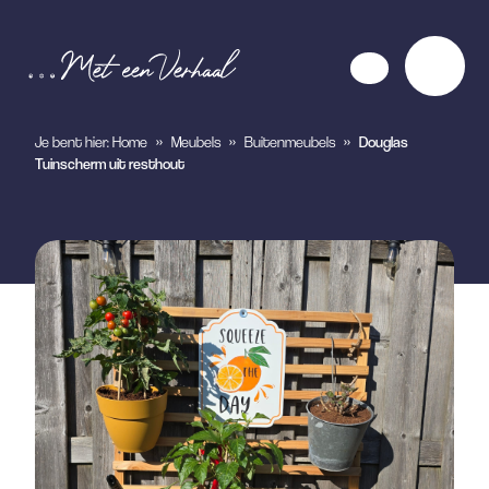
Je bent hier:
Home
»
Meubels
»
Buitenmeubels
»
Douglas
Tuinscherm uit resthout