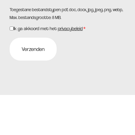
Toegestane bestandstypen: pdf, doc, docx, jpg, jpeg, png, webp,
Max. bestandsgrootte: 8 MB.
Ik ga akkoord met het
privacybeleid
*
Instemming
*