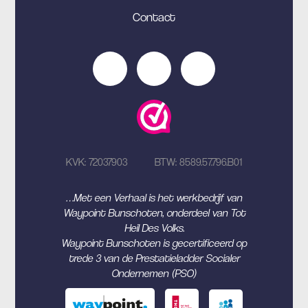
Contact
KVK: 72037903
BTW: 8589.57.796.B01
…Met een Verhaal is het werkbedrijf van
Waypoint Bunschoten, onderdeel van Tot
Heil Des Volks.
Waypoint Bunschoten is gecertificeerd op
trede 3 van de Prestatieladder Socialer
Ondernemen (PSO)