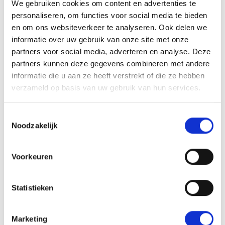
We gebruiken cookies om content en advertenties te
personaliseren, om functies voor social media te bieden
en om ons websiteverkeer te analyseren. Ook delen we
informatie over uw gebruik van onze site met onze
partners voor social media, adverteren en analyse. Deze
partners kunnen deze gegevens combineren met andere
informatie die u aan ze heeft verstrekt of die ze hebben
verzameld op basis van uw gebruik van hun services.
23 maart 2024
Toestemmingsselectie
Daan heeft werk en perspectief
Noodzakelijk
gevonden
Een moeilijke thuissituatie. Hard werken in de
Voorkeuren
vis. Feesten in het weekend. Drugsgebruik.
Paniekaanvallen. Niet meer kun...
Statistieken
Marketing