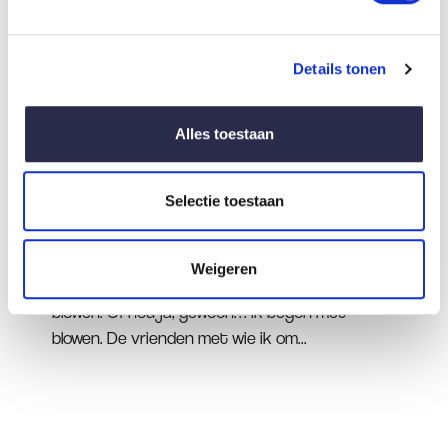
Details tonen
Alles toestaan
Selectie toestaan
14 maart 2024
'Afkicken van GHB was voor mij de hel'
Weigeren
‘Ik was vijftien jaar toen ik gewoon begon met
blowen. Of nou ja, gewoon… ik begon met
blowen. De vrienden met wie ik om...