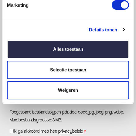
Marketing
Wens
Details tonen
Alles toestaan
Selectie toestaan
Voeg werktekening toe
Weigeren
Toegestane bestandstypen: pdf, doc, docx, jpg, jpeg, png, webp,
Max. bestandsgrootte: 8 MB.
Ik ga akkoord met het
privacybeleid
*
Instemming