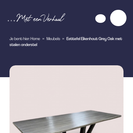
Je bent hier:
Home
»
Meubels
»
Eettafel Eikenhout Grey Oak met
stalen onderstel