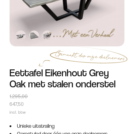
Eettafel Eikenhout Grey
Oak met stalen onderstel
1.295,00
647,50
incl. btw
Unieke uitstraling
Gerestyled door één van onze deelnemers