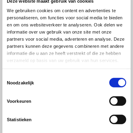
onderstaand formulier in. Wij zijn benieuwd naar uw
Deze website maakt gebruik van cookies
wensen.
We gebruiken cookies om content en advertenties te
personaliseren, om functies voor social media te bieden
en om ons websiteverkeer te analyseren. Ook delen we
Voornaam
informatie over uw gebruik van onze site met onze
*
partners voor social media, adverteren en analyse. Deze
partners kunnen deze gegevens combineren met andere
informatie die u aan ze heeft verstrekt of die ze hebben
Achternaam
verzameld op basis van uw gebruik van hun services.
*
Toestemmingsselectie
Telefoonnummer
Noodzakelijk
*
Voorkeuren
E-
mailadres
Statistieken
*