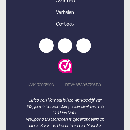
Over ons
Verhalen
Contact
KVK: 72037903
BTW: 8589.57.796.B01
…Met een Verhaal is het werkbedrijf van
Waypoint Bunschoten, onderdeel van Tot
Heil Des Volks.
Waypoint Bunschoten is gecertificeerd op
trede 3 van de Prestatieladder Socialer