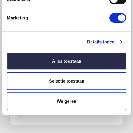
E-
mailadres
Marketing
*
Wens
Details tonen
Alles toestaan
Selectie toestaan
Voeg werktekening toe
Weigeren