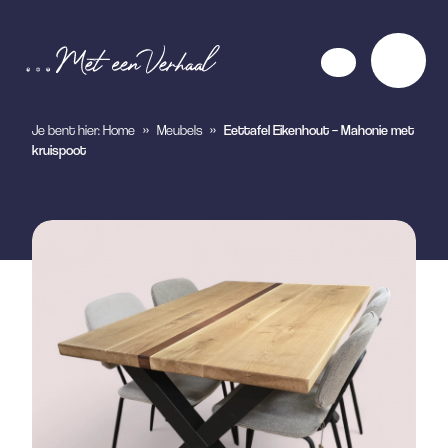
Je bent hier:
Home
»
Meubels
»
Eettafel Eikenhout – Mahonie met
kruispoot