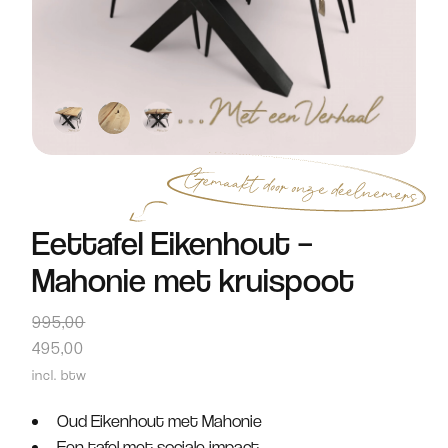
Eettafel Eikenhout –
Mahonie met kruispoot
995,00
495,00
incl. btw
Oud Eikenhout met Mahonie
Een tafel met sociale impact