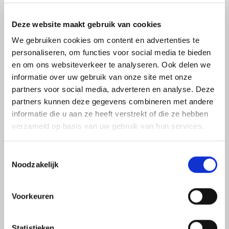
Product zelf samenstellen
Deze website maakt gebruik van cookies
Wilt u een andere variant op dit product? Vul dan
We gebruiken cookies om content en advertenties te
onderstaand formulier in. Wij zijn benieuwd naar uw
personaliseren, om functies voor social media te bieden
wensen.
en om ons websiteverkeer te analyseren. Ook delen we
informatie over uw gebruik van onze site met onze
partners voor social media, adverteren en analyse. Deze
Voornaam
partners kunnen deze gegevens combineren met andere
*
informatie die u aan ze heeft verstrekt of die ze hebben
verzameld op basis van uw gebruik van hun services.
Achternaam
*
Toestemmingsselectie
Noodzakelijk
Telefoonnummer
Voorkeuren
*
Statistieken