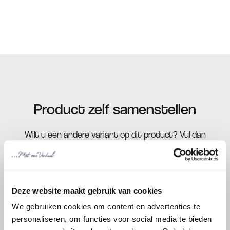
Product zelf samenstellen
Wilt u een andere variant op dit product? Vul dan
onderstaand formulier in. Wij zijn benieuwd naar uw
wensen.
Deze website maakt gebruik van cookies
Voornaam
*
We gebruiken cookies om content en advertenties te
personaliseren, om functies voor social media te bieden