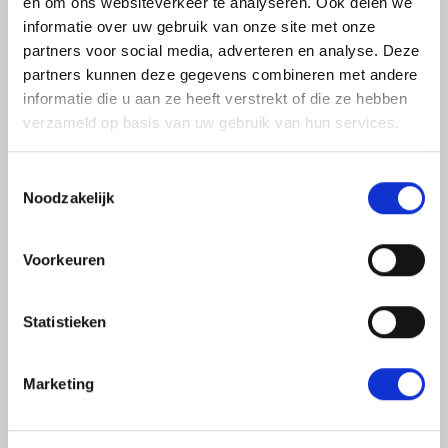
en om ons websiteverkeer te analyseren. Ook delen we
Achternaam
informatie over uw gebruik van onze site met onze
*
partners voor social media, adverteren en analyse. Deze
partners kunnen deze gegevens combineren met andere
informatie die u aan ze heeft verstrekt of die ze hebben
Telefoonnummer
verzameld op basis van uw gebruik van hun services.
*
Toestemmingsselectie
Noodzakelijk
E-
mailadres
Voorkeuren
*
Wens
Statistieken
Marketing