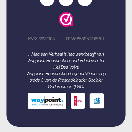
KVK: 72037903
BTW: 8589.57.796.B01
…Met een Verhaal is het werkbedrijf van
Waypoint Bunschoten, onderdeel van Tot
Heil Des Volks.
Waypoint Bunschoten is gecertificeerd op
trede 3 van de Prestatieladder Socialer
Ondernemen (PSO)