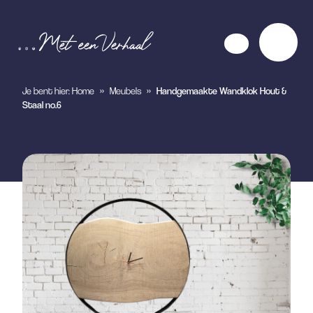
Je bent hier:
Home
»
Meubels
»
Handgemaakte Wandklok Hout &
Staal no.6