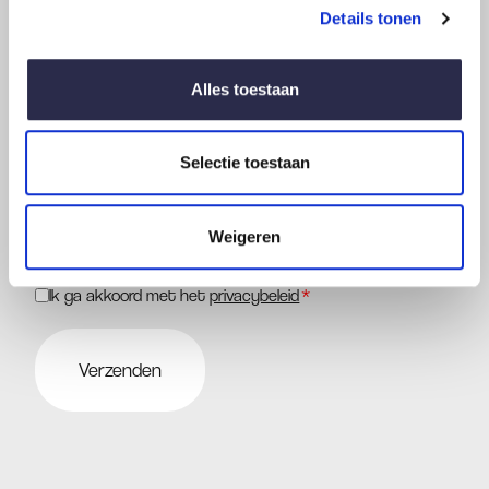
Details tonen
Voeg werktekening toe
Alles toestaan
Selectie toestaan
Toegestane bestandstypen: pdf, doc, docx, jpg, jpeg, png, webp,
Weigeren
Max. bestandsgrootte: 8 MB.
Ik ga akkoord met het
privacybeleid
*
Instemming
*