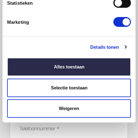
Statistieken
Product zelf samenstellen
Marketing
Wilt u een andere variant op dit product? Vul dan
onderstaand formulier in. Wij zijn benieuwd naar uw
wensen.
Details tonen
Voornaam
Alles toestaan
*
Selectie toestaan
Achternaam
*
Weigeren
Telefoonnummer
*