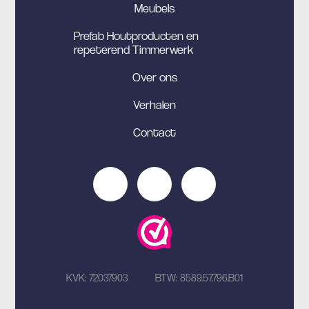
Meubels
Prefab Houtproducten en
repeterend Timmerwerk
Over ons
Verhalen
Contact
KVK: 72037903
BTW: 8589.57.796.B01