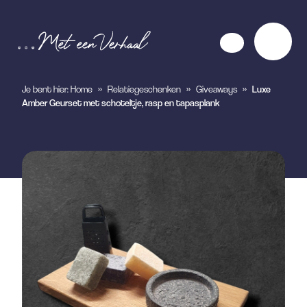
Je bent hier:
Home
»
Relatiegeschenken
»
Giveaways
»
Luxe
Amber Geurset met schoteltje, rasp en tapasplank