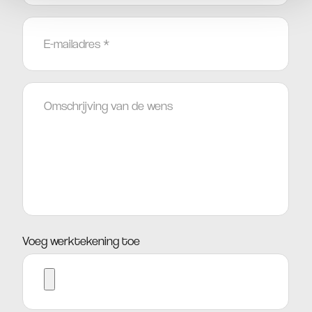
E-
mailadres
*
Wens
Voeg werktekening toe