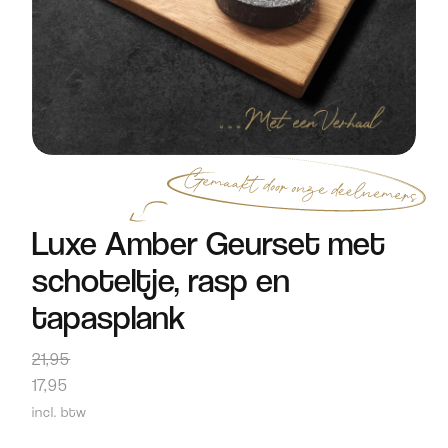
Luxe Amber Geurset met
schoteltje, rasp en
tapasplank
21,95
17,95
incl. btw