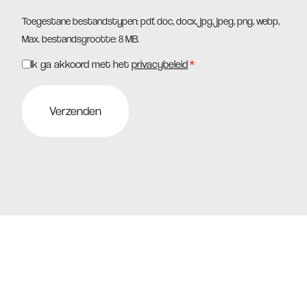
Toegestane bestandstypen: pdf, doc, docx, jpg, jpeg, png, webp,
Max. bestandsgrootte: 8 MB.
Ik ga akkoord met het
privacybeleid
*
Instemming
*