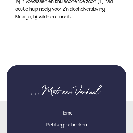
‘Mijn volwassen en thuiswonende zoon (41) had
acute hulp nodig voor z’n alcoholverslaving.
Maar ja, hij wilde dat nooit ...
Home
Relatiegeschenken