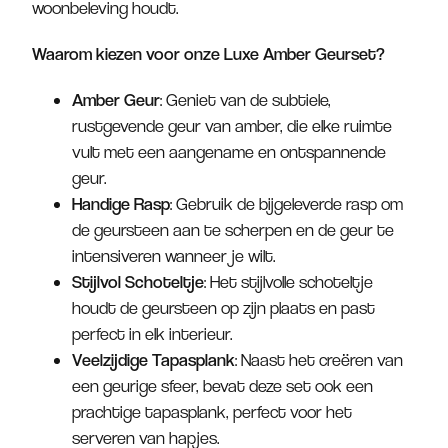
woonbeleving houdt.
Waarom kiezen voor onze Luxe Amber Geurset?
Amber Geur
: Geniet van de subtiele,
rustgevende geur van amber, die elke ruimte
vult met een aangename en ontspannende
geur.
Handige Rasp
: Gebruik de bijgeleverde rasp om
de geursteen aan te scherpen en de geur te
intensiveren wanneer je wilt.
Stijlvol Schoteltje
: Het stijlvolle schoteltje
houdt de geursteen op zijn plaats en past
perfect in elk interieur.
Veelzijdige Tapasplank
: Naast het creëren van
een geurige sfeer, bevat deze set ook een
prachtige tapasplank, perfect voor het
serveren van hapjes.