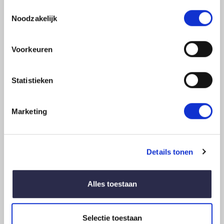
wensen.
Toestemmingsselectie
Noodzakelijk
Voornaam
Voorkeuren
*
Statistieken
Achternaam
*
Marketing
Telefoonnummer
*
Details tonen
E-
Alles toestaan
mailadres
*
Selectie toestaan