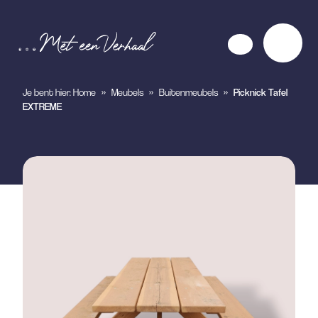
Je bent hier:
Home
»
Meubels
»
Buitenmeubels
»
Picknick Tafel
EXTREME