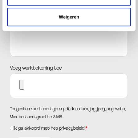
Wens
Weigeren
Voeg werktekening toe
Toegestane bestandstypen: pdf, doc, docx, jpg, jpeg, png, webp,
Max. bestandsgrootte: 8 MB.
Ik ga akkoord met het
privacybeleid
*
Instemming
*