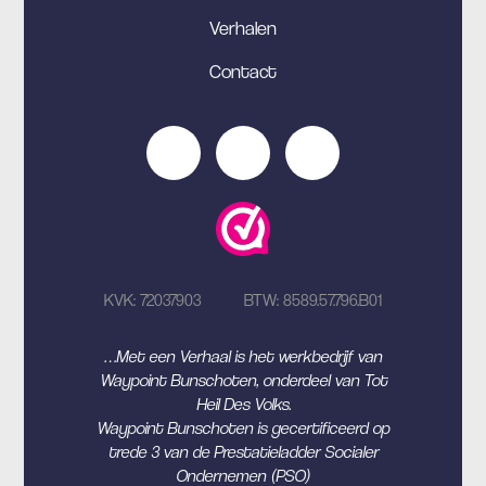
Verhalen
Contact
KVK: 72037903
BTW: 8589.57.796.B01
…Met een Verhaal is het werkbedrijf van
Waypoint Bunschoten, onderdeel van Tot
Heil Des Volks.
Waypoint Bunschoten is gecertificeerd op
trede 3 van de Prestatieladder Socialer
Ondernemen (PSO)