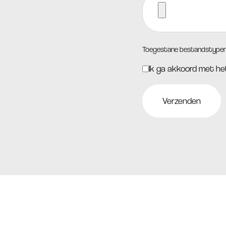
Toegestane bestandstypen: p
Ik ga akkoord met h
Instemming
*