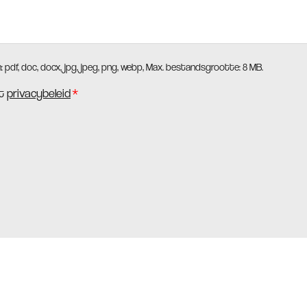
df, doc, docx, jpg, jpeg, png, webp, Max. bestandsgrootte: 8 MB.
et
privacybeleid
*