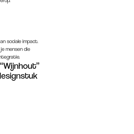
 erop.
an sociale impact.
 je mensen die
tegratie.
 “Wijnhout”
designstuk