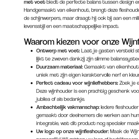
met voet
biedt de perfecte balans tussen design en
Handgemaakt van eikenhout, brengt deze fleshouder n
de schijnwerpers, maar draagt hij ook bij aan een mil
levensstijl en een maatschappelijke impact.
Waarom kiezen voor onze Wijn
Ontwerp met voet:
Laat je gasten versteld s
lijkt te zweven dankzij zijn slimme balanssyst
Duurzaam materiaal:
Gemaakt van eikenhout, 
uniek met zijn eigen karaktervolle nerf en kle
Perfect cadeau voor wijnliefhebbers:
Zoek je 
Deze wijnhouder is een prachtig geschenk voo
jubilea of als bedankje.
Ambachtelijk vakmanschap:
Iedere fleshoude
gemaakt door deelnemers die werken aan hun 
integratie, wat dit product nog specialer maak
Uw logo op onze wijnfleshouder:
Maak de Wijn