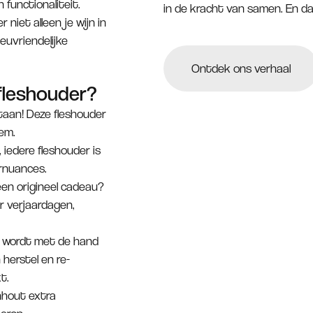
 functionaliteit.
in de kracht van samen. En dat
iet alleen je wijn in
ieuvriendelijke
Ontdek ons verhaal
fleshouder?
taan! Deze fleshouder
eem.
iedere fleshouder is
urnuances.
een origineel cadeau?
r verjaardagen,
r wordt met de hand
herstel en re-
t.
hout extra