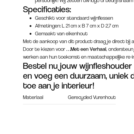
persoonlijk! Wij zetten uw logo of bedrijfsnaam
Specificaties:
Geschikt voor standaard wijnflessen
Afmetingen: L 21 cm x B 7 cm x D 2,7 cm
Gemaakt van eikenhout
Met de aankoop van dit product draag je direct bij a
Door te kiezen voor
…Met een Verhaal
, ondersteun
werken aan hun toekomst en maatschappelijke re-in
Bestel nu jouw wijnfleshouder
en voeg een duurzaam, uniek 
toe aan je interieur!
Materiaal
Gerecycled Vurenhout