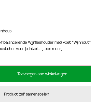
enhout
 zelf balancerende Wijnfleshouder met voet "Wijnhout"
atcher voor je interi...
[Lees meer]
Toevoegen aan winkelwagen
Product zelf samenstellen