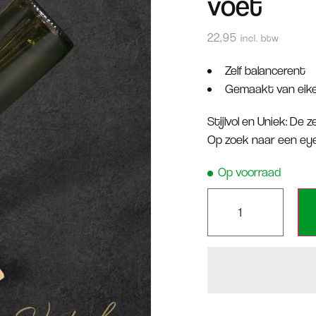
voet
22,95
incl. btw
Zelf balancerent
Gemaakt van eik
Stijlvol en Uniek: De
Op zoek naar een eyec
Op voorraad