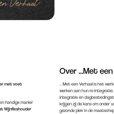
Over ...Met een
der met voet
…Met een Verhaal is het wer
werken aan hun re-integratie.
integratie en dagbestedingst
een handige manier
krijgen zij de kans om onder
t Wijnfleshouder
gezonde plek in de maatschapp