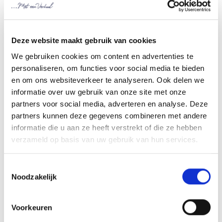
Deelnemers met een
verhaal
Deze website maakt gebruik van cookies
We gebruiken cookies om content en advertenties te
personaliseren, om functies voor social media te bieden
en om ons websiteverkeer te analyseren. Ook delen we
informatie over uw gebruik van onze site met onze
partners voor social media, adverteren en analyse. Deze
partners kunnen deze gegevens combineren met andere
informatie die u aan ze heeft verstrekt of die ze hebben
verzameld op basis van uw gebruik van hun services.
Toestemmingsselectie
Noodzakelijk
13 april 2024
Voorkeuren
"Met hulp ben ik afgekickt en heb
geen druppel meer gedronken."