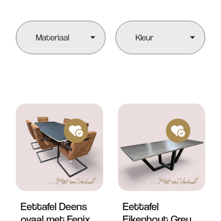
Materiaal
Kleur
Eettafel Deens
Eettafel
ovaal met Fenix
Eikenhout Grey