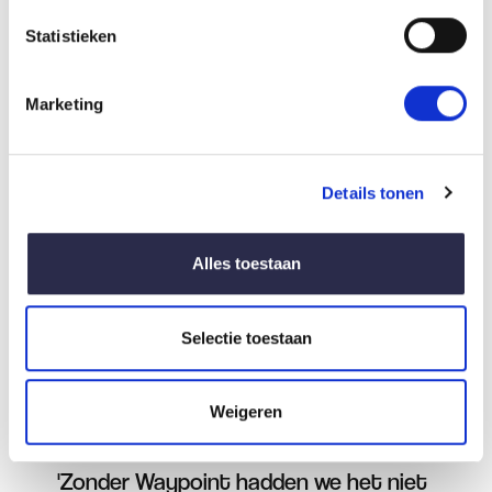
‘Ik dronk veel te veel en wilde elke avond
Statistieken
stoppen. Maar iedere middag ging het weer
fout. Ik zat elke dag in de kroeg o...
Marketing
Details tonen
Alles toestaan
Selectie toestaan
Weigeren
3 april 2024
'Zonder Waypoint hadden we het niet