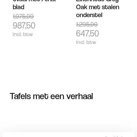
blad
Oak met stalen
onderstel
1.975,00
987,50
1.295,00
647,50
incl. btw
incl. btw
Tafels met een verhaal